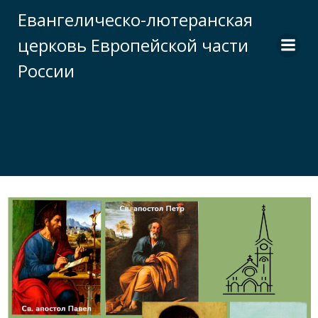
Перейти
Евангелическо-лютеранская
к
церковь Европейской части
содержимому
России