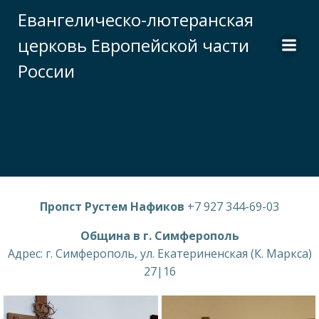
Перейти
Евангелическо-лютеранская
к
церковь Европейской части
содержимому
России
Пропст Рустем Нафиков
+7 927 344-69-03
Община в г. Симферополь
Адрес: г. Симферополь, ул. Екатериненская (К. Маркса)
27|16