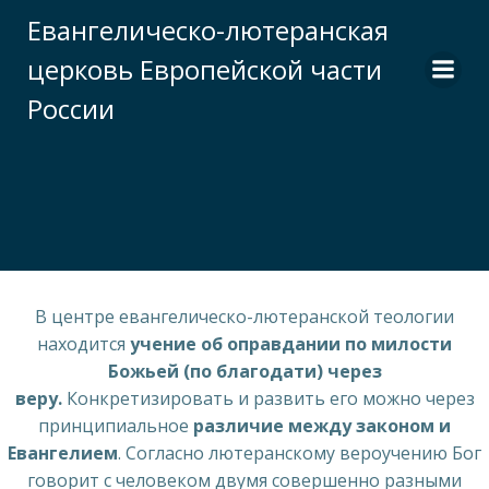
Перейти
Евангелическо-лютеранская
к
церковь Европейской части
содержимому
России
В центре евангелическо-лютеранской теологии
находится
учение об оправдании по милости
Божьей (по благодати) через
веру.
Конкретизировать и развить его можно через
принципиальное
различие между законом и
Евангелием
. Согласно лютеранскому вероучению Бог
говорит с человеком двумя совершенно разными