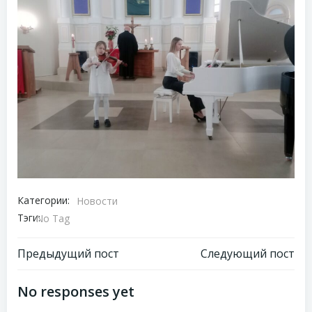
Категории:
Новости
Тэги:
No Tag
Навигация
Навигация
Предыдущий пост
Следующий пост
по
по
No responses yet