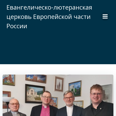
Перейти
Евангелическо-лютеранская
к
церковь Европейской части
содержимому
России