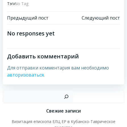
Тэги:
No Tag
Навигация
Навигация
Предыдущий пост
Следующий пост
по
по
No responses yet
записям
записям
Добавить комментарий
Для отправки комментария вам необходимо
авторизоваться
.
Пои
Свежие записи
Визитация епископа ЕЛЦ ЕР в Кубанско-Таврическое