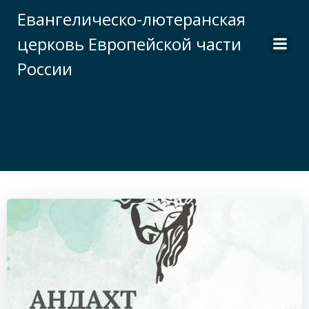
Перейти
Евангелическо-лютеранская
к
церковь Европейской части
содержимому
России