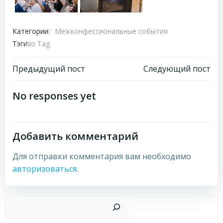
Категории:
Межконфессиональные события
Тэги:
No Tag
Навигация
Навигация
Предыдущий пост
Следующий пост
по
по
No responses yet
записям
записям
Добавить комментарий
Для отправки комментария вам необходимо
авторизоваться
.
Пои