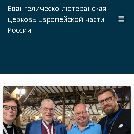
Перейти
Евангелическо-лютеранская
к
церковь Европейской части
содержимому
России