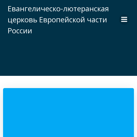
Перейти
Евангелическо-лютеранская
к
церковь Европейской части
содержимому
России