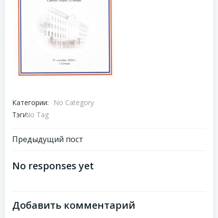
Категории:
No Category
Тэги:
No Tag
Навигация
Предыдущий пост
по
No responses yet
записям
Добавить комментарий