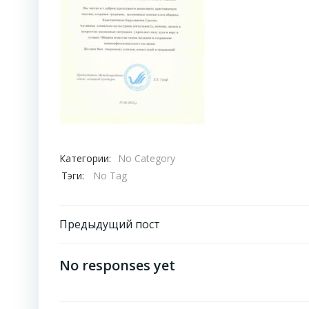
Категории:
No Category
Тэги:
No Tag
Навигация
Предыдущий пост
по
No responses yet
записям