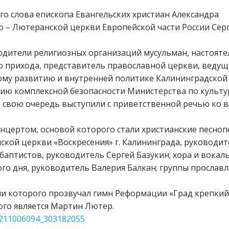
го слова епископа Евангельских христиан Александра
 – Лютеранской церкви Европейской части России Сер
одители религиозных организаций мусульман, настояте
о прихода, представитель православной церкви, веду
ому развитию и внутренней политике Калининградской
нию комплексной безопасности Министерства по культу
 свою очередь выступили с приветственной речью ко 
цертом, основой которого стали христианские песноп
ской церкви «Воскресения» г. Калининграда, руководи
баптистов, руководитель Сергей Базукин; хора и вокал
го дня, руководитель Валерия Балкан; группы прослав
и которого прозвучал гимн Реформации «Град крепкий 
ого является Мартин Лютер.
-211006094_303182055