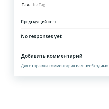
Тэги:
No Tag
Навигация
Предыдущий пост
по
No responses yet
записям
Добавить комментарий
Для отправки комментария вам необходим