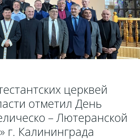
тестантских церквей
ласти отметил День
елическо – Лютеранской
» г. Калининграда