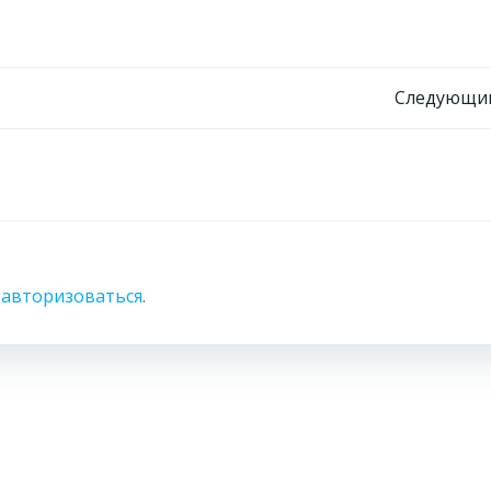
Навигация
Следующий
по
записям
о
авторизоваться
.