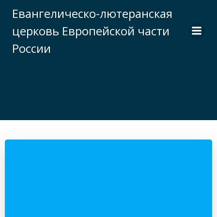
Перейти
Евангелическо-лютеранская
к
церковь Европейской части
содержимому
России