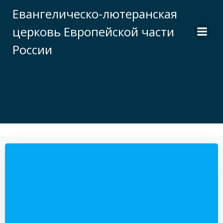
Перейти
Евангелическо-лютеранская
к
церковь Европейской части
содержимому
России