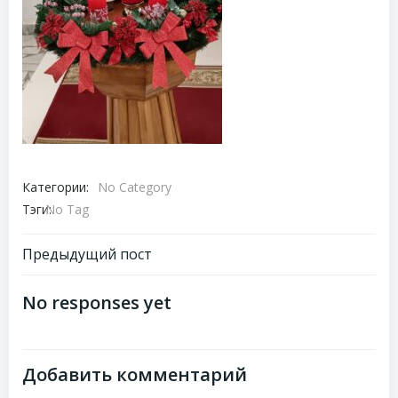
Категории:
No Category
Тэги:
No Tag
Навигация
Предыдущий пост
по
No responses yet
записям
Добавить комментарий