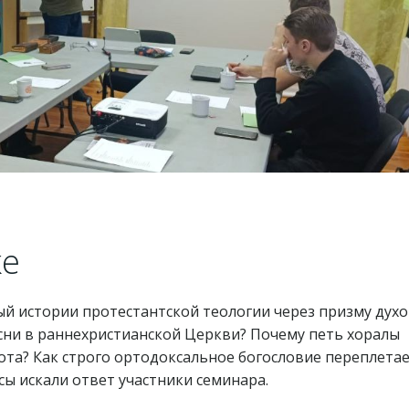
ке
ый истории протестантской теологии через призму дух
сни в раннехристианской Церкви? Почему петь хоралы
та? Как строго ортодоксальное богословие переплетае
ы искали ответ участники семинара.