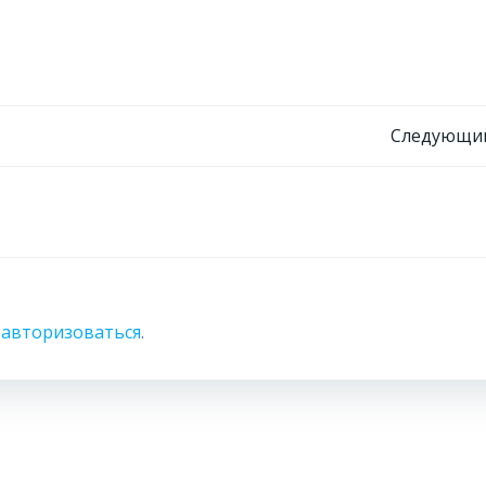
Навигация
Следующий
по
записям
о
авторизоваться
.