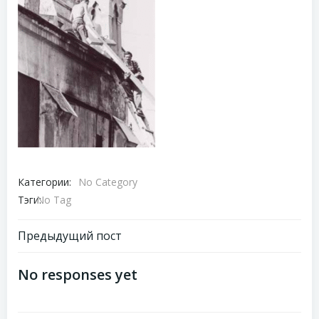
Категории:
No Category
Тэги:
No Tag
Навигация
Предыдущий пост
по
No responses yet
записям