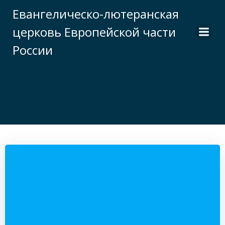
Перейти
Евангелическо-лютеранская
к
церковь Европейской части
содержимому
России