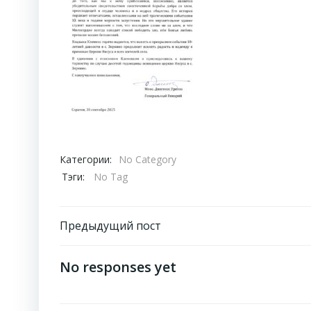
Категории:
No Category
Тэги:
No Tag
Навигация
Предыдущий пост
по
No responses yet
записям