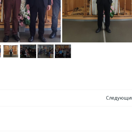
Навигация
Следующий
по
записям