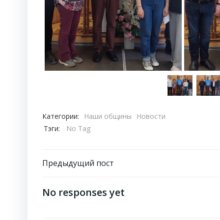
Категории:
Наши общины
Новости
Тэги:
No Tag
Навигация
Предыдущий пост
по
No responses yet
записям