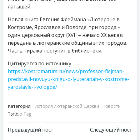
латышей.
Новая книга Евгения Флеймана «Лютеране в
Костроме, Ярославле и Вологде: три города –
один церковный округ (XVII – начало XX века)»
передана в лютеранские общины этих городов.
Часть тиража поступит в библиотеки.
Цитируется по источнику
https://kostromaturs.ru/news/professor-flejman-
predstavil-novuyu-knigu-o-lyuteranah-v-kostrome-
yaroslavle-i-vologde/
Категории:
История лютеранской Церкви
Новости
Тэги:
No Tag
Навигация
Навигация
Предыдущий пост
Следующий пост