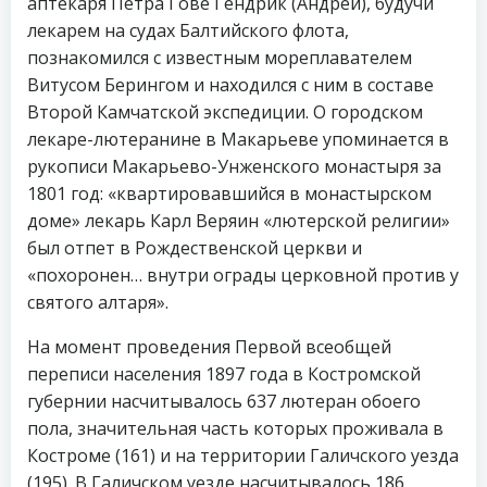
аптекаря Петра Гове Гендрик (Андрей), будучи
лекарем на судах Балтийского флота,
познакомился с известным мореплавателем
Витусом Берингом и находился с ним в составе
Второй Камчатской экспедиции. О городском
лекаре-лютеранине в Макарьеве упоминается в
рукописи Макарьево-Унженского монастыря за
1801 год: «квартировавшийся в монастырском
доме» лекарь Карл Веряин «лютерской религии»
был отпет в Рождественской церкви и
«похоронен… внутри ограды церковной против у
святого алтаря».
На момент проведения Первой всеобщей
переписи населения 1897 года в Костромской
губернии насчитывалось 637 лютеран обоего
пола, значительная часть которых проживала в
Костроме (161) и на территории Галичского уезда
(195). В Галичском уезде насчитывалось 186