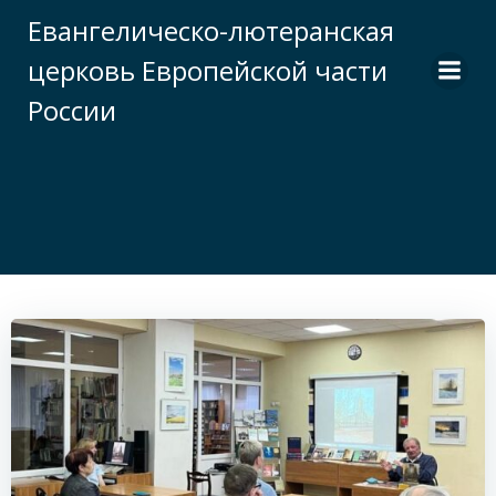
Перейти
Евангелическо-лютеранская
к
церковь Европейской части
содержимому
России