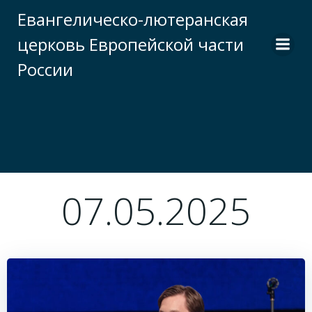
Перейти
Евангелическо-лютеранская
к
церковь Европейской части
содержимому
России
07.05.2025