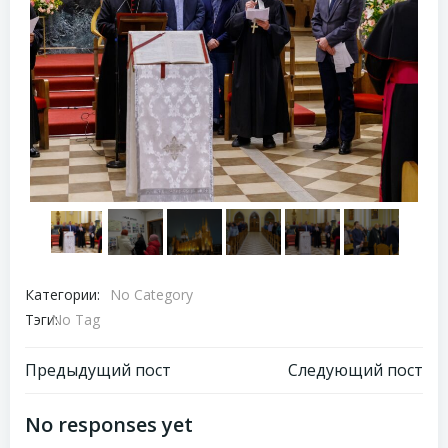
Категории:
No Category
Тэги:
No Tag
Навигация
Навигация
Предыдущий пост
Следующий пост
по
по
No responses yet