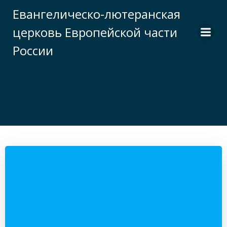
Перейти
Евангелическо-лютеранская
к
церковь Европейской части
содержимому
России