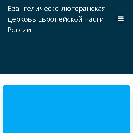
Перейти
Евангелическо-лютеранская
к
церковь Европейской части
содержимому
России