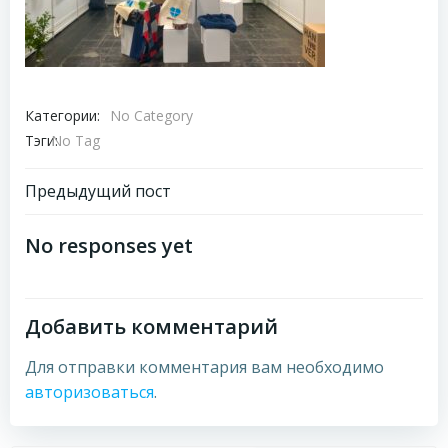
Категории:
No Category
Тэги:
No Tag
Навигация
Предыдущий пост
по
No responses yet
записям
Добавить комментарий
Для отправки комментария вам необходимо
авторизоваться
.