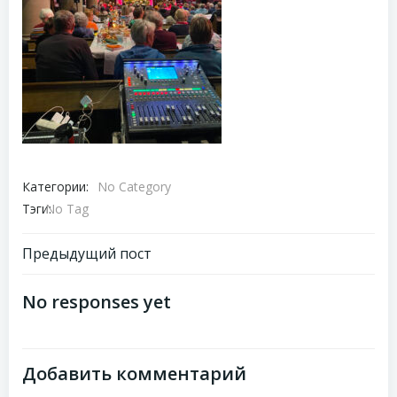
Категории:
No Category
Тэги:
No Tag
Навигация
Предыдущий пост
по
No responses yet
записям
Добавить комментарий