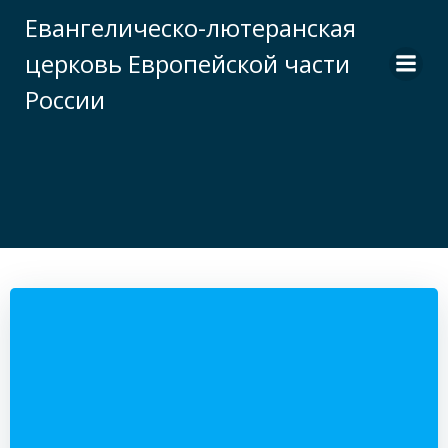
Перейти
Евангелическо-лютеранская
к
церковь Европейской части
содержимому
России