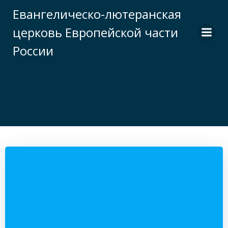
Перейти
Евангелическо-лютеранская
к
церковь Европейской части
содержимому
России