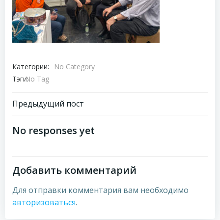
Категории:
No Category
Тэги:
No Tag
Навигация
Предыдущий пост
по
No responses yet
записям
Добавить комментарий
Для отправки комментария вам необходимо
авторизоваться
.