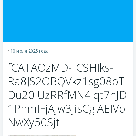
•
10 июля 2025
года
fCATAOzMD-_CSHIks-
Ra8JS2OBQVkz1sg08oT
Du20IUzRRfMN4lqt7nJD
1PhmIFjAJw3JisCglAEIVo
NwXy50Sjt