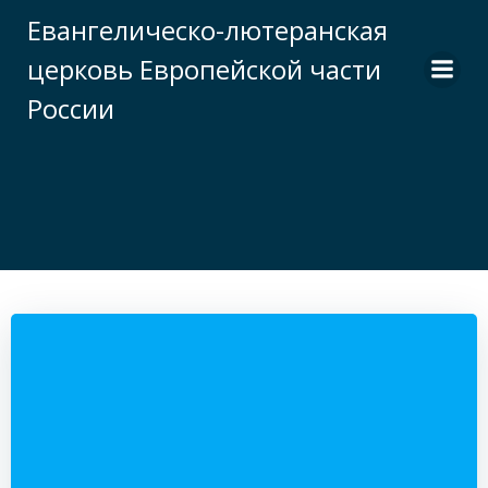
Перейти
Евангелическо-лютеранская
к
церковь Европейской части
содержимому
России