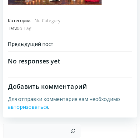
Категории:
No Category
Тэги:
No Tag
Навигация
Предыдущий пост
по
No responses yet
записям
Добавить комментарий
Для отправки комментария вам необходимо
авторизоваться
.
Пои