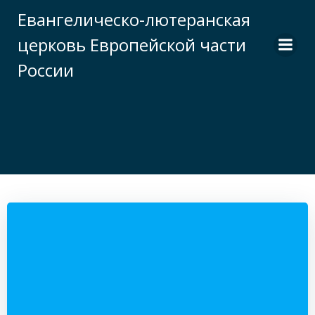
Перейти
Евангелическо-лютеранская
к
церковь Европейской части
содержимому
России