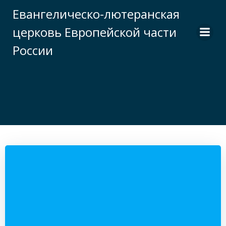
Перейти
Евангелическо-лютеранская
к
церковь Европейской части
содержимому
России