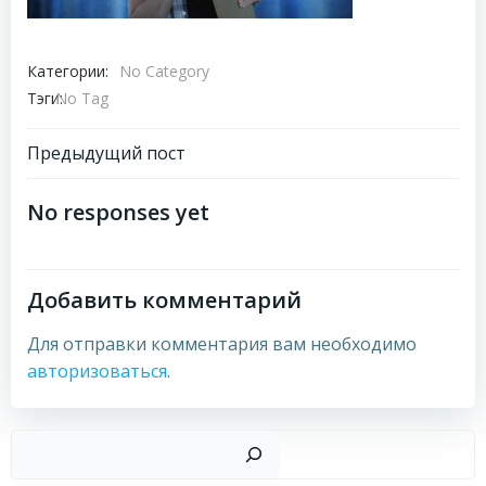
Категории:
No Category
Тэги:
No Tag
Навигация
Предыдущий пост
по
No responses yet
записям
Добавить комментарий
Для отправки комментария вам необходимо
авторизоваться
.
Пои