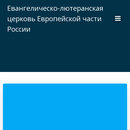
Перейти
Евангелическо-лютеранская
к
церковь Европейской части
содержимому
России