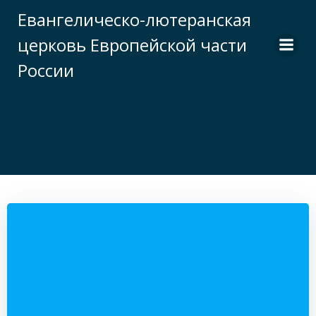
Перейти
Евангелическо-лютеранская
к
церковь Европейской части
содержимому
России