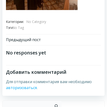
Категории:
No Category
Тэги:
No Tag
Навигация
Предыдущий пост
по
No responses yet
записям
Добавить комментарий
Для отправки комментария вам необходимо
авторизоваться
.
Пои