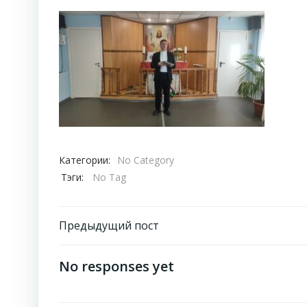
Категории:
No Category
Тэги:
No Tag
Навигация
Предыдущий пост
по
No responses yet
записям