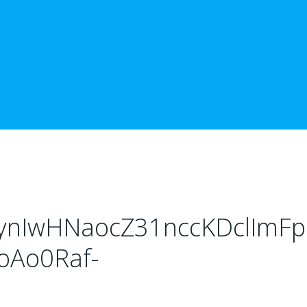
IynIwHNaocZ31nccKDclImFp
oAo0Raf-