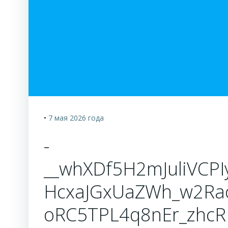
•
7 мая 2026
года
-
__whXDf5H2mJuliVCP
HcxaJGxUaZWh_w2Ra
oRC5TPL4q8nEr_zhcR