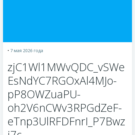
•
7 мая 2026
года
zjC1Wl1MWvQDC_vSWe
EsNdYC7RGOxAl4MJo-
pP8OWZuaPU-
oh2V6nCWv3RPGdZeF-
eTnp3UlRFDFnrI_P7Bwz
j7c