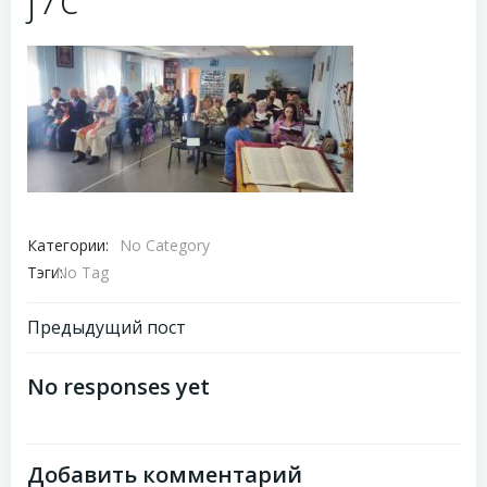
Категории:
No Category
Тэги:
No Tag
Навигация
Предыдущий пост
по
No responses yet
записям
Добавить комментарий