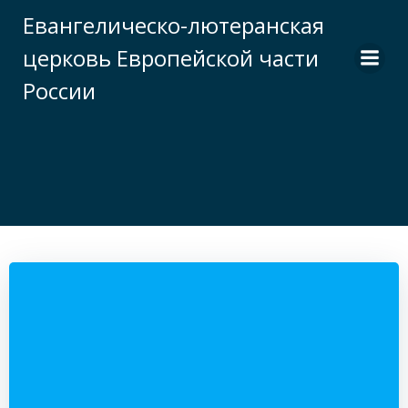
Перейти
Евангелическо-лютеранская
к
церковь Европейской части
содержимому
России