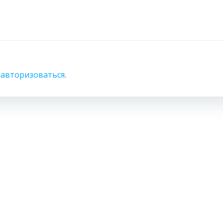
по
записям
о
авторизоваться
.