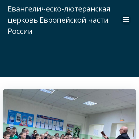
Перейти
Евангелическо-лютеранская
к
церковь Европейской части
содержимому
России