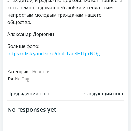
этих детей, и рады, что церковь может принести
хоть немного домашней любви и тепла этим
непростым молодым гражданам нашего
общества.
Александр Дерюгин
Больше фото:
https://disk.yandex.ru/d/aLTao8ETfprNOg
Категории:
Новости
Тэги:
No Tag
Навигация
Навигация
Предыдущий пост
Следующий пост
по
по
No responses yet
записям
записям