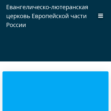
Перейти
Евангелическо-лютеранская
к
церковь Европейской части
содержимому
России