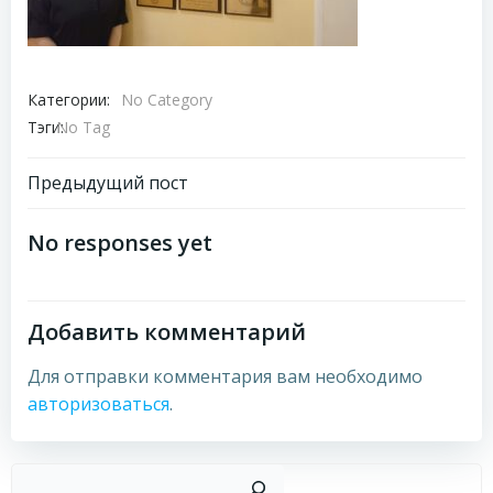
Категории:
No Category
Тэги:
No Tag
Навигация
Предыдущий пост
по
No responses yet
записям
Добавить комментарий
Для отправки комментария вам необходимо
авторизоваться
.
Пои