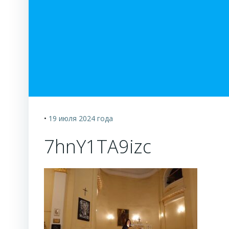
•
19 июля 2024
года
7hnY1TA9izc