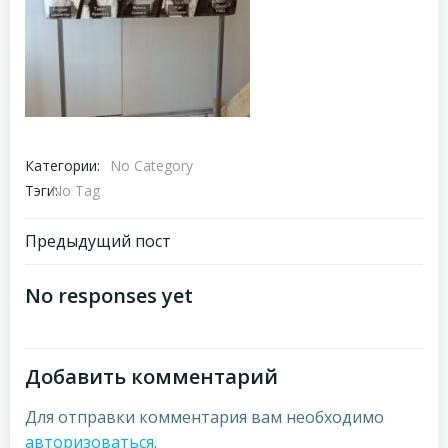
Категории:
No Category
Тэги:
No Tag
Навигация
Предыдущий пост
по
No responses yet
записям
Добавить комментарий
Для отправки комментария вам необходимо
авторизоваться
.