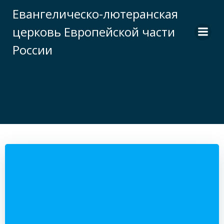
Перейти
Евангелическо-лютеранская
к
церковь Европейской части
содержимому
России