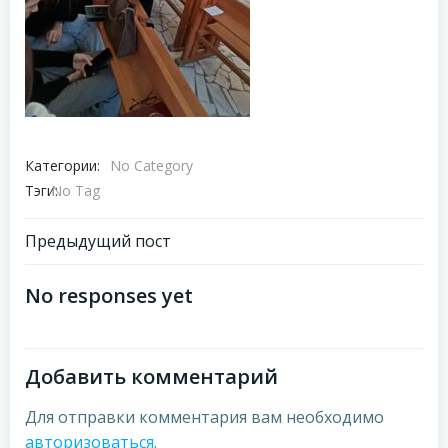
Категории:
No Category
Тэги:
No Tag
Навигация
Предыдущий пост
по
No responses yet
записям
Добавить комментарий
Для отправки комментария вам необходимо
авторизоваться
.