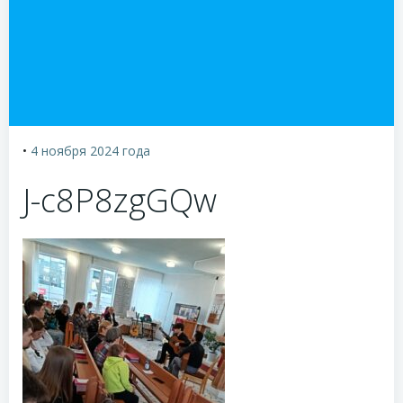
•
4 ноября 2024
года
J-c8P8zgGQw