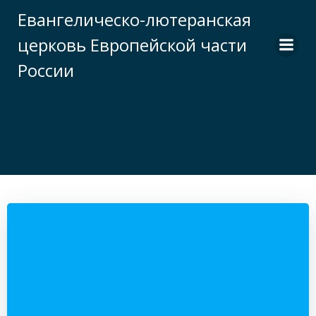
Перейти
Евангелическо-лютеранская
к
церковь Европейской части
содержимому
России