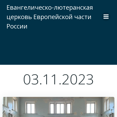
Перейти
Евангелическо-лютеранская
к
церковь Европейской части
содержимому
России
03.11.2023