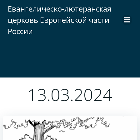
Перейти
Евангелическо-лютеранская
к
церковь Европейской части
содержимому
России
13.03.2024