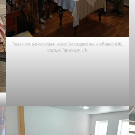
Памятная фотография после богослужения в общине ЕЛЦ
города Прохладный.