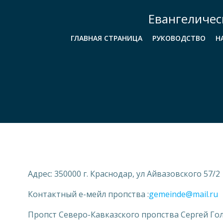
Перейти
Евангеличес
к
содержимому
ГЛАВНАЯ СТРАНИЦА
РУКОВОДСТВО
Н
Адрес: 350000 г. Краснодар, ул Айвазовского 57/2
Контактный е-мейл пропства :
gemeinde@mail.ru
Пропст Северо-Кавказского пропства Сергей Г