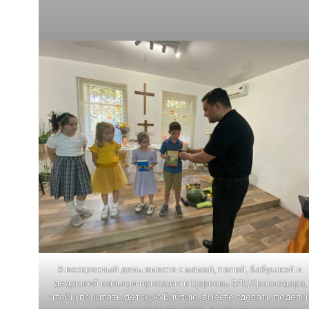
В воскресный день вместе с мамой, папой, бабушкой и
дедушкой малыши приходят в Церковь ЕЛЦ Краснодара,
чтобы почитать детскую Библию, вместе сделать поделк