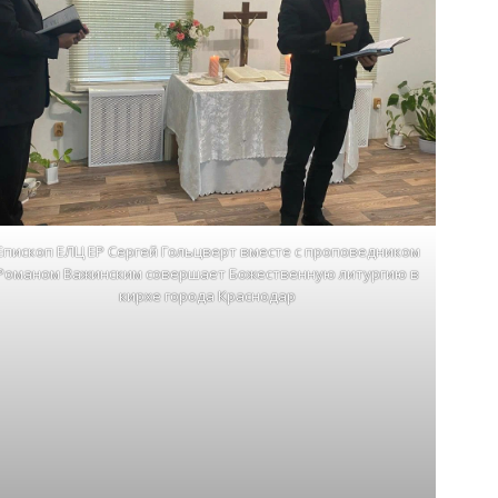
Епископ ЕЛЦ ЕР Сергей Гольцверт вместе с проповедником
Романом Важинским совершает Божественную литургию в
кирхе города Краснодар