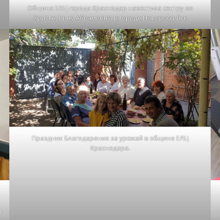
Община ЕЛЦ города Краснодар навестила сестру во
Христе, Нину Абрамовну, в городе Новороссийск
Праздник Благодарения за урожай в общине ЕЛЦ
Краснодара.
и