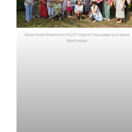
Визитация Епископа ЕЛЦ ЕР Сергея Гольцверта в город
Краснодар