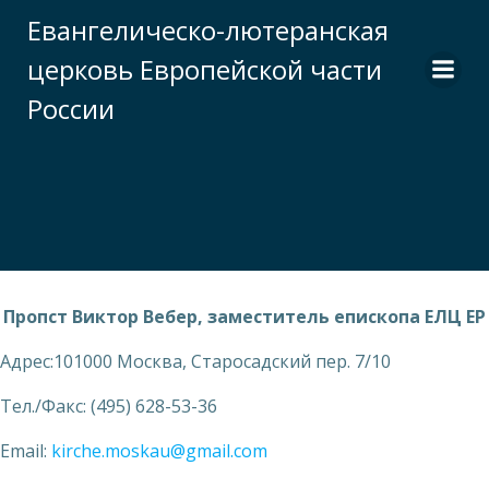
Перейти
Евангелическо-лютеранская
к
церковь Европейской части
содержимому
России
Пропст Виктор Вебер, заместитель епископа ЕЛЦ ЕР
Адрес:101000 Москва, Старосадский пер. 7/10
Тел./Факс: (495) 628-53-36
Email:
kirche.moskau@gmail.com