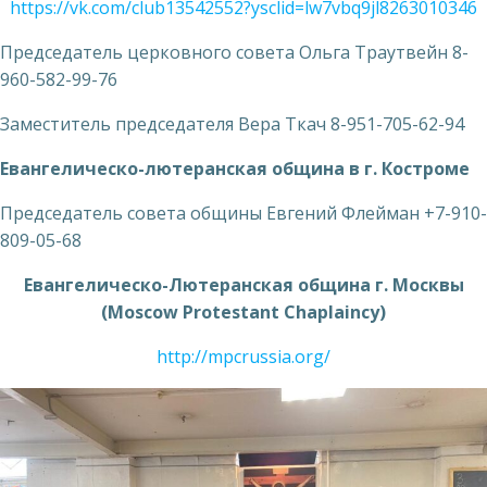
https://vk.com/club13542552?ysclid=lw7vbq9jl8263010346
Председатель церковного совета Ольга Траутвейн 8-
960-582-99-76
Заместитель председателя Вера Ткач 8-951-705-62-94
Евангелическо-лютеранская община в г. Костроме
Председатель совета общины Евгений Флейман +7-910-
809-05-68
Евангелическо-Лютеранская община г. Москвы
(Moscow Protestant Chaplaincy)
http://mpcrussia.org/