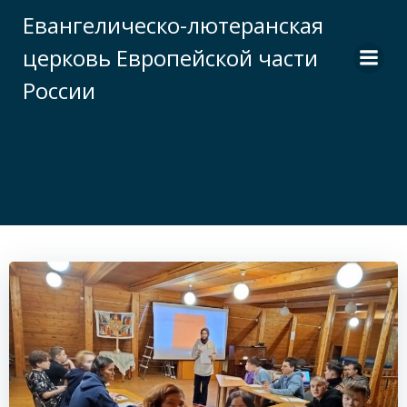
Перейти
Евангелическо-лютеранская
к
церковь Европейской части
содержимому
России