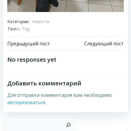
Категории:
Новости
Тэги:
No Tag
Навигация
Навигация
Предыдущий пост
Следующий пост
по
по
No responses yet
записям
записям
Добавить комментарий
Для отправки комментария вам необходимо
авторизоваться
.
Пои