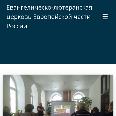
Перейти
Евангелическо-лютеранская
к
церковь Европейской части
содержимому
России