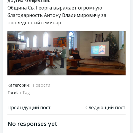
других конфессий.
Община Св. Георга выражает огромную
благодарность Антону Владимировичу за
проведенный семинар.
Категории:
Новости
Тэги:
No Tag
Навигация
Навигация
Предыдущий пост
Следующий пост
по
по
No responses yet