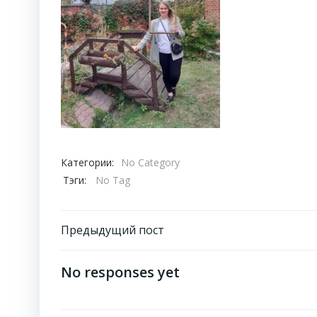
Категории:
No Category
Тэги:
No Tag
Навигация
Предыдущий пост
по
No responses yet
записям