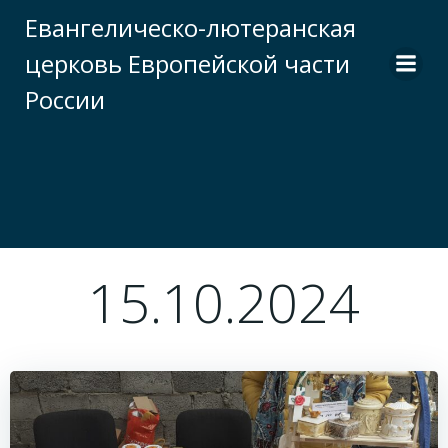
Перейти
Евангелическо-лютеранская
к
церковь Европейской части
содержимому
России
15.10.2024