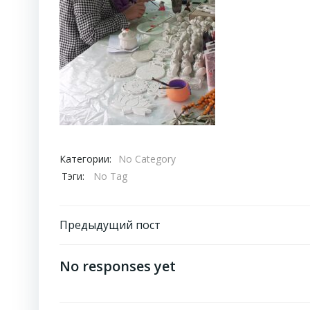
Категории:
No Category
Тэги:
No Tag
Навигация
Предыдущий пост
по
No responses yet
записям