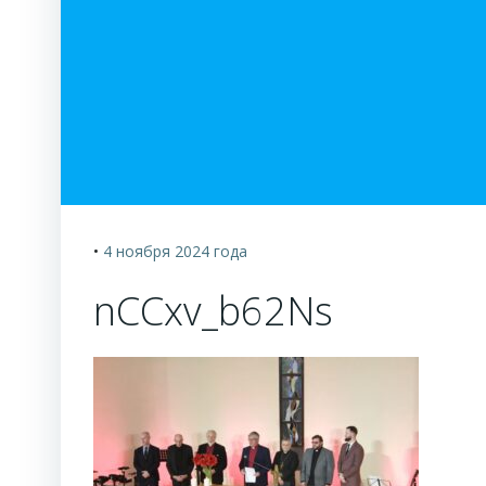
•
4 ноября 2024
года
nCCxv_b62Ns