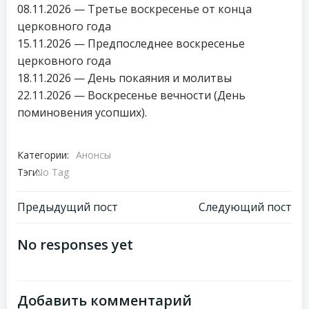
08.11.2026 — Третье воскресенье от конца
церковного года
15.11.2026 — Предпоследнее воскресенье
церковного года
18.11.2026 — День покаяния и молитвы
22.11.2026 — Воскресенье вечности (День
поминовения усопших).
Категории:
Анонсы
Тэги:
No Tag
Навигация
Навигация
Предыдущий пост
Следующий пост
по
по
No responses yet
записям
записям
Добавить комментарий