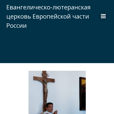
Перейти
Евангелическо-лютеранская
к
церковь Европейской части
содержимому
России