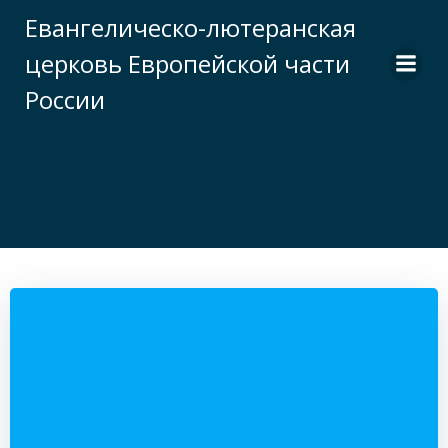
Перейти
Евангелическо-лютеранская
к
церковь Европейской части
содержимому
России