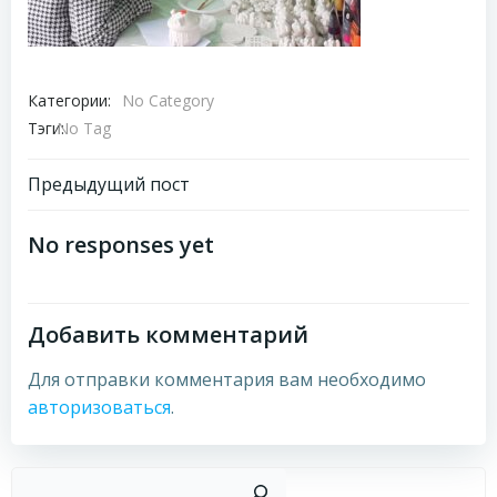
Категории:
No Category
Тэги:
No Tag
Навигация
Предыдущий пост
по
No responses yet
записям
Добавить комментарий
Для отправки комментария вам необходимо
авторизоваться
.
Пои