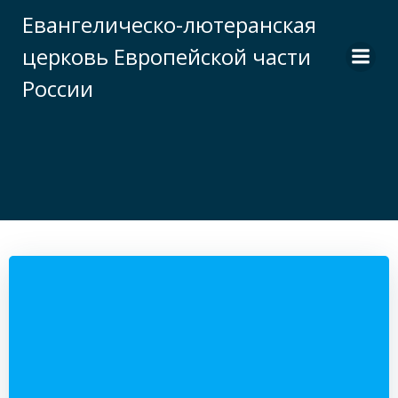
Перейти
Евангелическо-лютеранская
к
церковь Европейской части
содержимому
России