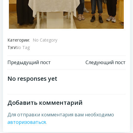
Категории:
No Category
Тэги:
No Tag
Навигация
Навигация
Предыдущий пост
Следующий пост
по
по
No responses yet
записям
записям
Добавить комментарий
Для отправки комментария вам необходимо
авторизоваться
.