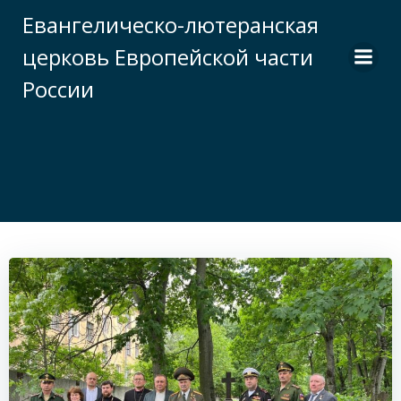
Перейти
Евангелическо-лютеранская
к
церковь Европейской части
содержимому
России