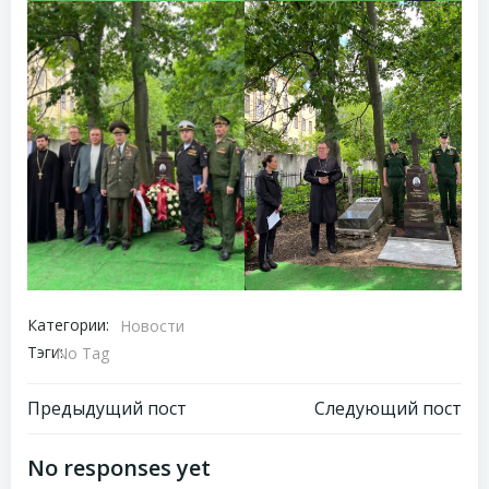
Категории:
Новости
Тэги:
No Tag
Навигация
Навигация
Предыдущий пост
Следующий пост
по
по
No responses yet