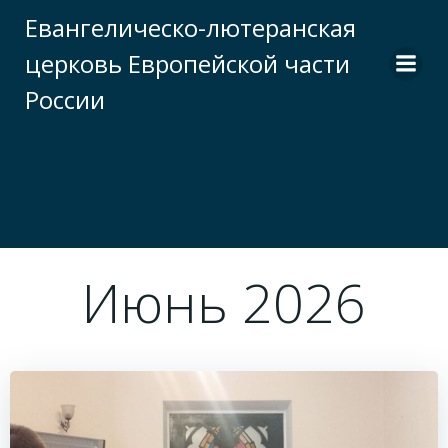
Перейти
Евангелическо-лютеранская
к
церковь Европейской части
содержимому
России
Июнь 2026